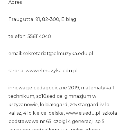
Adres:
Traugutta, 91, 82-300, Elbląg
telefon: 556114040
email: sekretariat@elmuzyka.edu.pl
strona: www.elmuzyka.edu.pl
innowacje pedagogiczne 2019, matematyka 1
technikum, sp10siedlce, gimnazjum w
krzyżanowie, lo białogard, zs5 stargard, iv lo
kalisz, 4 lo kielce, belska, www.eis.edu.pl, szkola
podstawowa nr 65, czołgi 4 generacji, sp 5
jaworzno, andriollego, uzupełnij zdania