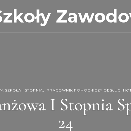
Szkoły Zawod
 SZKOŁA I STOPNIA
PRACOWNIK POMOCNICZY OBSŁUGI HO
anżowa I Stopnia Sp
24