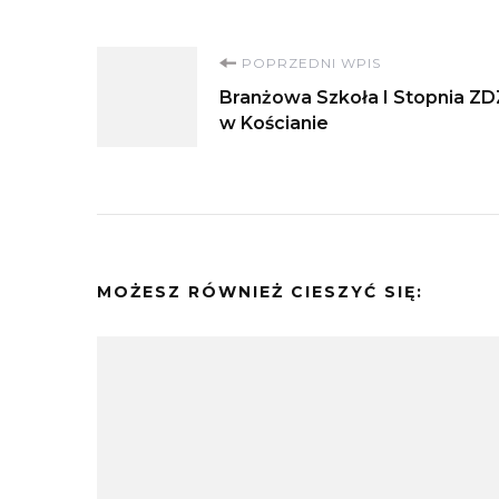
Nawigacja
POPRZEDNI WPIS
Branżowa Szkoła I Stopnia ZD
wpisu
w Kościanie
MOŻESZ RÓWNIEŻ CIESZYĆ SIĘ: