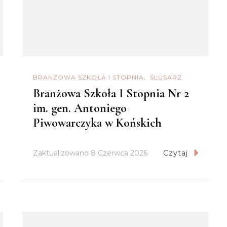
BRANŻOWA SZKOŁA I STOPNIA
ŚLUSARZ
Branżowa Szkoła I Stopnia Nr 2
im. gen. Antoniego
Piwowarczyka w Końskich
Zaktualizowano
8 Czerwca 2026
Czytaj