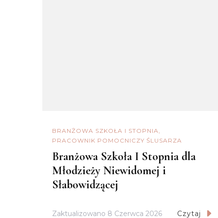
BRANŻOWA SZKOŁA I STOPNIA
PRACOWNIK POMOCNICZY ŚLUSARZA
Branżowa Szkoła I Stopnia dla
Młodzieży Niewidomej i
Słabowidzącej
Zaktualizowano
8 Czerwca 2026
Czytaj