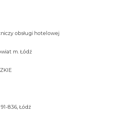
a
iczy obsługi hotelowej
owiat m. Łódź
ZKIE
, 91-836, Łódź