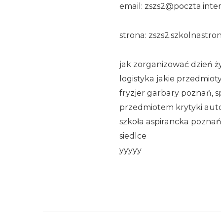
email: zszs2@poczta.inter
strona: zszs2.szkolnastron
jak zorganizować dzień ż
logistyka jakie przedmio
fryzjer garbary poznań, sp
przedmiotem krytyki auto
szkoła aspirancka poznań
siedlce
yyyyy