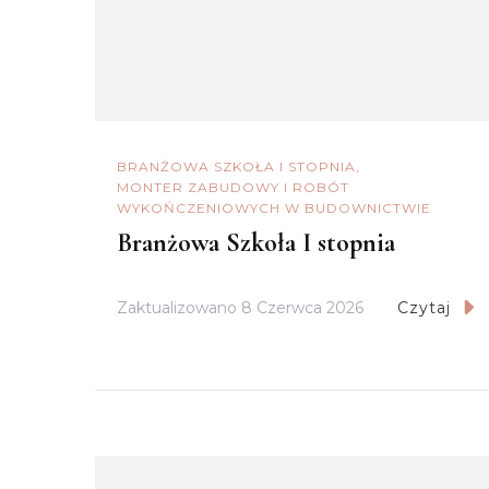
BRANŻOWA SZKOŁA I STOPNIA
MONTER ZABUDOWY I ROBÓT
WYKOŃCZENIOWYCH W BUDOWNICTWIE
Branżowa Szkoła I stopnia
Zaktualizowano
8 Czerwca 2026
Czytaj