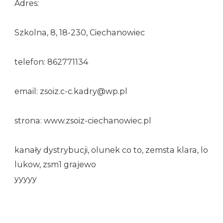
Adres:
Szkolna, 8, 18-230, Ciechanowiec
telefon: 862771134
email: zsoiz.c-c.kadry@wp.pl
strona: www.zsoiz-ciechanowiec.pl
kanały dystrybucji, olunek co to, zemsta klara, lo
lukow, zsm1 grajewo
yyyyy