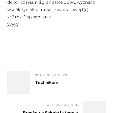
dokończ rysunki graniastosłupów, wyznacz
współczynnik b funkcji kwadratowej f(x)=-
x^2+bx+1, sp zamienie
yyyyy
Nawigacja
POPRZEDNI WPIS
Technikum
wpisu
NASTĘPNY WPIS
Branżowa Szkoła I stopnia