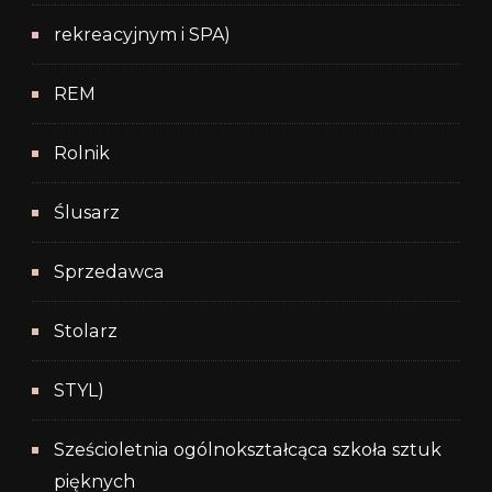
rekreacyjnym i SPA)
REM
Rolnik
Ślusarz
Sprzedawca
Stolarz
STYL)
Sześcioletnia ogólnokształcąca szkoła sztuk
pięknych