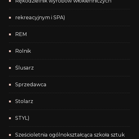
Rękodzielnik wyrobów włókienniczych
rekreacyjnym i SPA)
REM
Rolnik
Ślusarz
Sprzedawca
Stolarz
STYL)
Sześcioletnia ogólnokształcąca szkoła sztuk