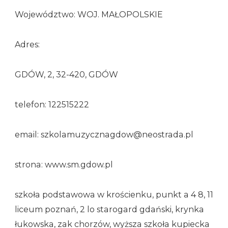
Województwo: WOJ. MAŁOPOLSKIE
Adres:
GDÓW, 2, 32-420, GDÓW
telefon: 122515222
email: szkolamuzycznagdow@neostrada.pl
strona: www.sm.gdow.pl
szkoła podstawowa w krościenku, punkt a 4 8, 11
liceum poznań, 2 lo starogard gdański, krynka
łukowska, zak chorzów, wyższa szkoła kupiecka