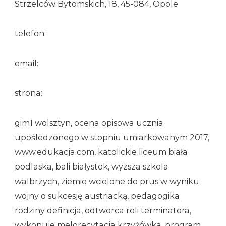
Strzelców Bytomskich, 18, 45-084, Opole
telefon:
email:
strona:
gim1 wolsztyn, ocena opisowa ucznia
upośledzonego w stopniu umiarkowanym 2017,
www.edukacja.com, katolickie liceum biała
podlaska, bali białystok, wyzsza szkola
walbrzych, ziemie wcielone do prus w wyniku
wojny o sukcesję austriacką, pedagogika
rodziny definicja, odtworca roli terminatora,
wykonuje melorecytacja krzyżówka, program