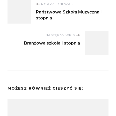
Nawigacja
POPRZEDNI WPIS
Państwowa Szkoła Muzyczna I
wpisu
stopnia
NASTĘPNY WPIS
Branżowa szkoła I stopnia
MOŻESZ RÓWNIEŻ CIESZYĆ SIĘ: