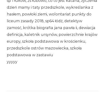
sp 1 łuków, zs łubowo, co to jest katana, życzenia
dzień mamy i taty przedszkole, wykreślanka z
hasłem, powłoki ziemi, wolontariat punkty do
liceum zasady 2018, sp64 łódź, detektyw
zamość, krótka biografia jana pawła ii, dewiacja
definicja, kaletnik ursynów, powierzchnie krajów
europy, szkoła podstawowa w krościenku,
przedszkole ostrów mazowiecka, szkoła
podstawowa w zastawiu
yyyyy