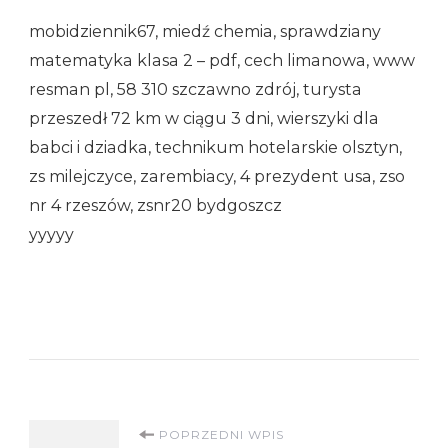
mobidziennik67, miedź chemia, sprawdziany
matematyka klasa 2 – pdf, cech limanowa, www
resman pl, 58 310 szczawno zdrój, turysta
przeszedł 72 km w ciągu 3 dni, wierszyki dla
babci i dziadka, technikum hotelarskie olsztyn,
zs milejczyce, zarembiacy, 4 prezydent usa, zso
nr 4 rzeszów, zsnr20 bydgoszcz
yyyyy
Nawigacja
POPRZEDNI WPIS