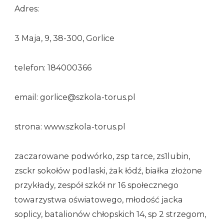
Adres:
3 Maja, 9, 38-300, Gorlice
telefon: 184000366
email: gorlice@szkola-torus.pl
strona: www.szkola-torus.pl
zaczarowane podwórko, zsp tarce, zs1lubin,
zsckr sokołów podlaski, żak łódź, białka złożone
przykłady, zespół szkół nr 16 społecznego
towarzystwa oświatowego, młodość jacka
soplicy, batalionów chłopskich 14, sp 2 strzegom,