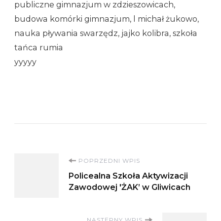
publiczne gimnazjum w zdzieszowicach,
budowa komórki gimnazjum, l michał żukowo,
nauka pływania swarzędz, jajko kolibra, szkoła
tańca rumia
yyyyy
Nawigacja
POPRZEDNI WPIS
Policealna Szkoła Aktywizacji
wpisu
Zawodowej 'ŻAK’ w Gliwicach
NASTĘPNY WPIS