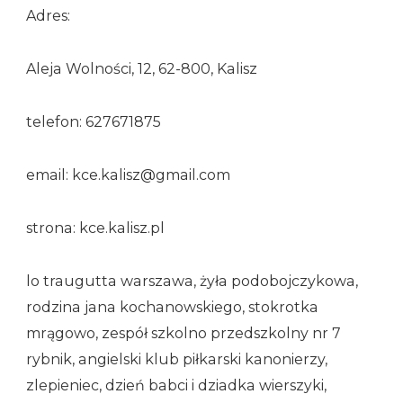
Adres:
Aleja Wolności, 12, 62-800, Kalisz
telefon: 627671875
email: kce.kalisz@gmail.com
strona: kce.kalisz.pl
lo traugutta warszawa, żyła podobojczykowa,
rodzina jana kochanowskiego, stokrotka
mrągowo, zespół szkolno przedszkolny nr 7
rybnik, angielski klub piłkarski kanonierzy,
zlepieniec, dzień babci i dziadka wierszyki,