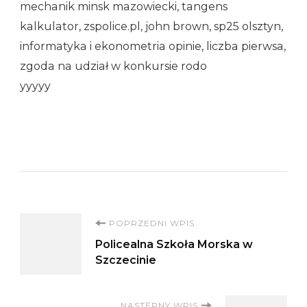
mechanik minsk mazowiecki, tangens
kalkulator, zspolice.pl, john brown, sp25 olsztyn,
informatyka i ekonometria opinie, liczba pierwsa,
zgoda na udział w konkursie rodo
yyyyy
Nawigacja
POPRZEDNI WPIS
Policealna Szkoła Morska w
wpisu
Szczecinie
NASTĘPNY WPIS