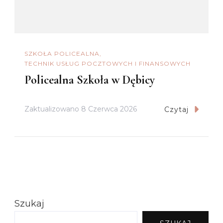
SZKOŁA POLICEALNA
TECHNIK USŁUG POCZTOWYCH I FINANSOWYCH
Policealna Szkoła w Dębicy
Zaktualizowano
8 Czerwca 2026
Czytaj
Szukaj