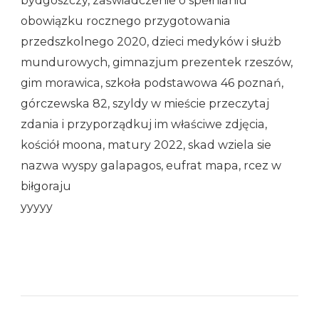
bydgoszczy, zaświadczenie o spełnianiu
obowiązku rocznego przygotowania
przedszkolnego 2020, dzieci medyków i służb
mundurowych, gimnazjum prezentek rzeszów,
gim morawica, szkoła podstawowa 46 poznań,
górczewska 82, szyldy w mieście przeczytaj
zdania i przyporządkuj im właściwe zdjęcia,
kościół moona, matury 2022, skad wziela sie
nazwa wyspy galapagos, eufrat mapa, rcez w
biłgoraju
yyyyy