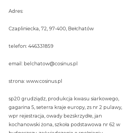
Adres:
Czapliniecka, 72, 97-400, Bełchatów
telefon: 446331859
email: belchatow@cosinus.pl
strona: www.cosinus.pl
sp20 grudziądz, produkcja kwasu siarkowego,
gagarina 5, seterra kraje europy, zs nr 2 pulawy,
wpr rejestracja, owady bezskrzydłe, jan
kochanowski żona, szkoła podstawowa nr 62 w