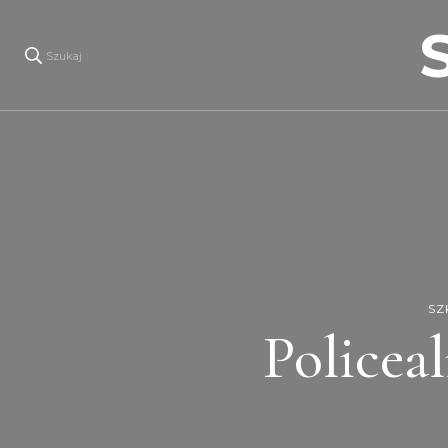
Szukaj
SZ
Policea