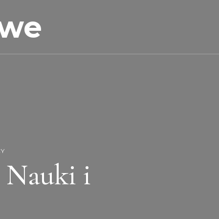
owe
CY
 Nauki i