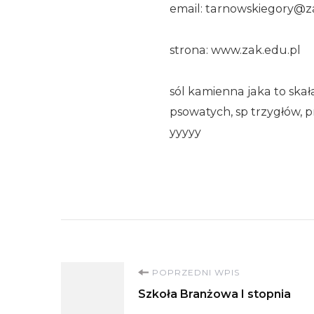
email: tarnowskiegory@z
strona: www.zak.edu.pl
sól kamienna jaka to ska
psowatych, sp trzygłów, p
yyyyy
Nawigacja
POPRZEDNI WPIS
Szkoła Branżowa I stopnia
wpisu