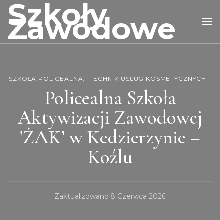
Szkoły
Zawodowe
SZKOŁA POLICEALNA
TECHNIK USŁUG KOSMETYCZNYCH
Policealna Szkoła
Aktywizacji Zawodowej
'ŻAK’ w Kedzierzynie –
Koźlu
Zaktualizowano
8 Czerwca 2026