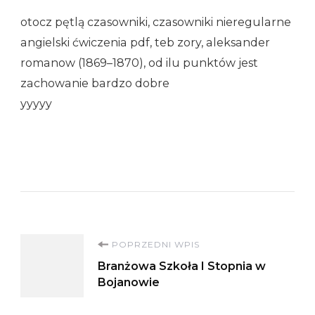
otocz pętlą czasowniki, czasowniki nieregularne
angielski ćwiczenia pdf, teb zory, aleksander
romanow (1869–1870), od ilu punktów jest
zachowanie bardzo dobre
yyyyy
Nawigacja
POPRZEDNI WPIS
Branżowa Szkoła I Stopnia w
wpisu
Bojanowie