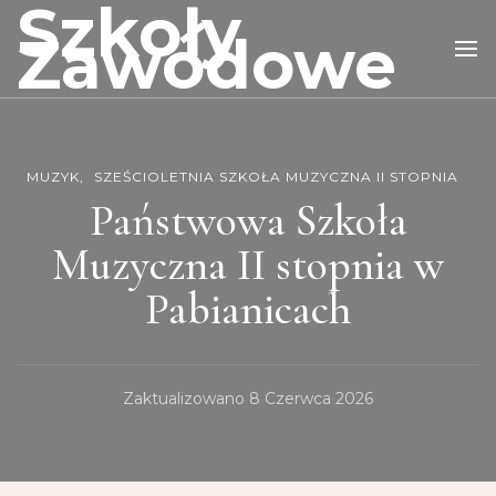
Szkoły
Zawodowe
MUZYK
SZEŚCIOLETNIA SZKOŁA MUZYCZNA II STOPNIA
Państwowa Szkoła
Muzyczna II stopnia w
Pabianicach
Zaktualizowano
8 Czerwca 2026