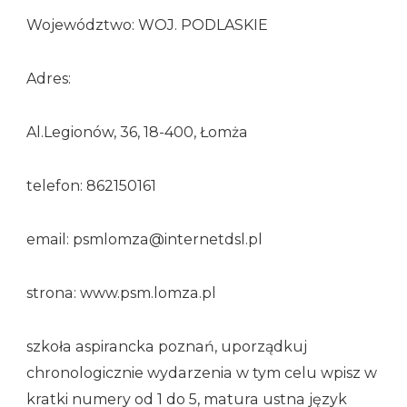
Województwo: WOJ. PODLASKIE
Adres:
Al.Legionów, 36, 18-400, Łomża
telefon: 862150161
email: psmlomza@internetdsl.pl
strona: www.psm.lomza.pl
szkoła aspirancka poznań, uporządkuj
chronologicznie wydarzenia w tym celu wpisz w
kratki numery od 1 do 5, matura ustna język