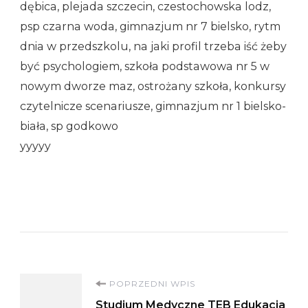
dębica, plejada szczecin, czestochowska lodz,
psp czarna woda, gimnazjum nr 7 bielsko, rytm
dnia w przedszkolu, na jaki profil trzeba iść żeby
być psychologiem, szkoła podstawowa nr 5 w
nowym dworze maz, ostrożany szkoła, konkursy
czytelnicze scenariusze, gimnazjum nr 1 bielsko-
biała, sp godkowo
yyyyy
Nawigacja
POPRZEDNI WPIS
Studium Medyczne TEB Edukacja