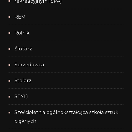
rekreacyjnym i SPA)
REM
Rolnik
Ślusarz
Sprzedawca
Stolarz
STYL)
Sześcioletnia ogólnokształcąca szkoła sztuk
pięknych