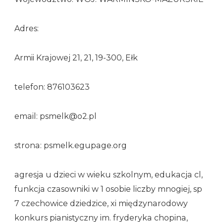
Adres:
Armii Krajowej 21, 21, 19-300, Ełk
telefon: 876103623
email: psmelk@o2.pl
strona: psmelk.egupage.org
agresja u dzieci w wieku szkolnym, edukacja cl,
funkcja czasowniki w 1 osobie liczby mnogiej, sp
7 czechowice dziedzice, xi międzynarodowy
konkurs pianistyczny im. fryderyka chopina,