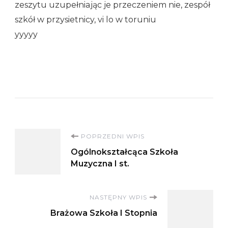
zeszytu uzupełniając je przeczeniem nie, zespół
szkół w przysietnicy, vi lo w toruniu
yyyyy
Nawigacja
POPRZEDNI WPIS
Ogólnokształcąca Szkoła
wpisu
Muzyczna I st.
NASTĘPNY WPIS
Brażowa Szkoła I Stopnia