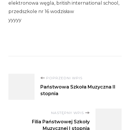
elektronowa węgla, british international school,
przedszkole nr 16 wodzisław
yyyyy
Nawigacja
POPRZEDNI WPIS
Państwowa Szkoła Muzyczna II
wpisu
stopnia
NASTĘPNY WPIS
Filia Państwowej Szkoły
Muzycznej I stopnia