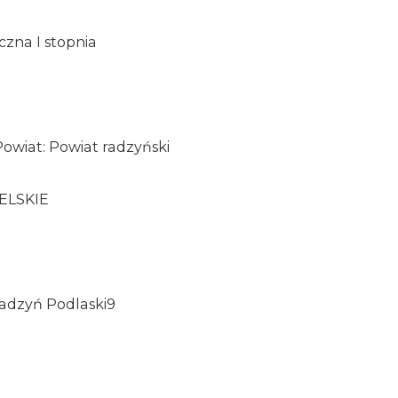
czna I stopnia
owiat: Powiat radzyński
ELSKIE
 Radzyń Podlaski9