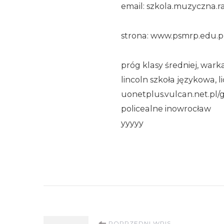
email: szkola.muzyczna.
strona: www.psmrp.edu.p
próg klasy średniej, war
lincoln szkoła językowa, l
uonetplus.vulcan.net.pl/gm
policealne inowrocław
yyyyy
POPRZEDNI WPIS