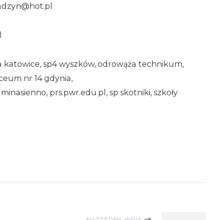
radzyn@hot.pl
l
ka katowice, sp4 wyszków, odrowąża technikum,
iceum nr 14 gdynia,
inasienno, prs.pwr.edu.pl, sp skotniki, szkoły
NASTĘPNY WPIS