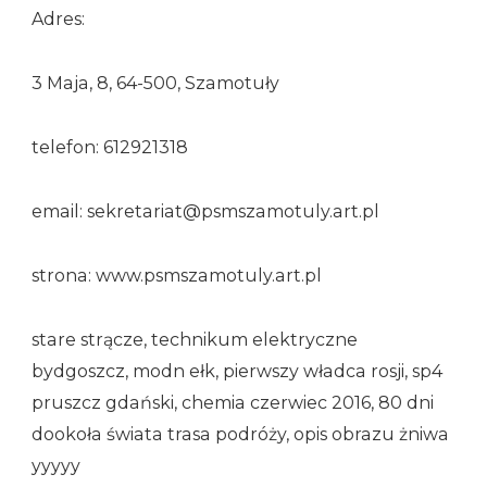
Adres:
3 Maja, 8, 64-500, Szamotuły
telefon: 612921318
email: sekretariat@psmszamotuly.art.pl
strona: www.psmszamotuly.art.pl
stare strącze, technikum elektryczne
bydgoszcz, modn ełk, pierwszy władca rosji, sp4
pruszcz gdański, chemia czerwiec 2016, 80 dni
dookoła świata trasa podróży, opis obrazu żniwa
yyyyy