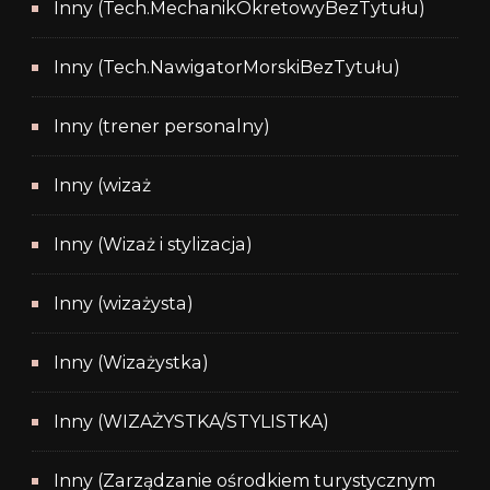
Inny (Tech.MechanikOkretowyBezTytułu)
Inny (Tech.NawigatorMorskiBezTytułu)
Inny (trener personalny)
Inny (wizaż
Inny (Wizaż i stylizacja)
Inny (wizażysta)
Inny (Wizażystka)
Inny (WIZAŻYSTKA/STYLISTKA)
Inny (Zarządzanie ośrodkiem turystycznym