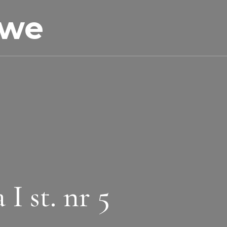
owe
 st. nr 5