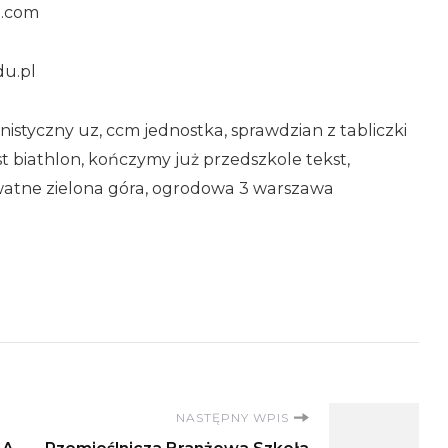
l.com
du.pl
istyczny uz, ccm jednostka, sprawdzian z tabliczki
st biathlon, kończymy już przedszkole tekst,
watne zielona góra, ogrodowa 3 warszawa
NASTĘPNY WPIS