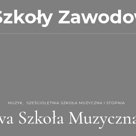
Szkoły Zawod
MUZYK
SZEŚCIOLETNIA SZKOŁA MUZYCZNA I STOPNIA
a Szkoła Muzyczna I