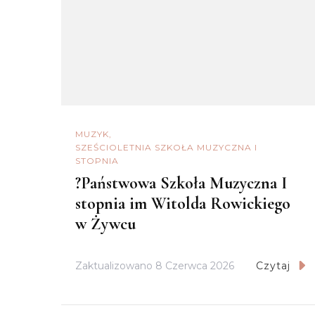
MUZYK
SZEŚCIOLETNIA SZKOŁA MUZYCZNA I
STOPNIA
?Państwowa Szkoła Muzyczna I
stopnia im Witolda Rowickiego
w Żywcu
Zaktualizowano
8 Czerwca 2026
Czytaj