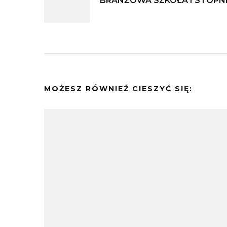
BRANŻOWA SZKOŁA I STOPN
wpisu
MOŻESZ RÓWNIEŻ CIESZYĆ SIĘ: