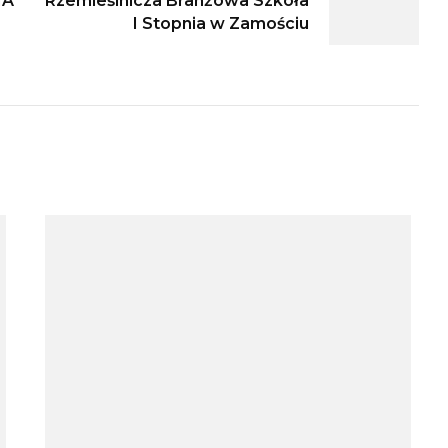
IA
Rzemieślnicza Branżowa Szkoła
I Stopnia w Zamościu