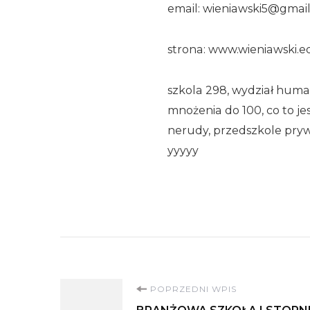
email: wieniawski5@gmai
strona: www.wieniawski.e
szkola 298, wydział human
mnożenia do 100, co to je
nerudy, przedszkole pry
yyyyy
Nawigacja
POPRZEDNI WPIS