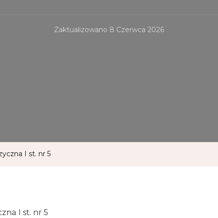
Zaktualizowano
8 Czerwca 2026
czna I st. nr 5
a I st. nr 5