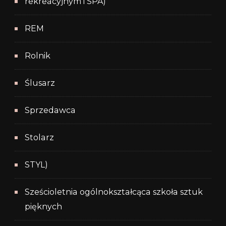
rekreacyjnym i SPA)
REM
Rolnik
Ślusarz
Sprzedawca
Stolarz
STYL)
Sześcioletnia ogólnokształcąca szkoła sztuk
pięknych