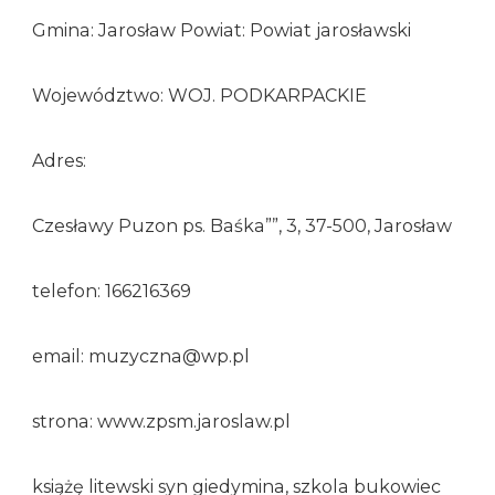
Gmina: Jarosław Powiat: Powiat jarosławski
Województwo: WOJ. PODKARPACKIE
Adres:
Czesławy Puzon ps. Baśka””, 3, 37-500, Jarosław
telefon: 166216369
email: muzyczna@wp.pl
strona: www.zpsm.jaroslaw.pl
książę litewski syn giedymina, szkola bukowiec