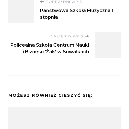
Nawigacja
POPRZEDNI WPIS
Państwowa Szkoła Muzyczna I
wpisu
stopnia
NASTĘPNY WPIS
Policealna Szkoła Centrum Nauki
i Biznesu 'Żak’ w Suwałkach
MOŻESZ RÓWNIEŻ CIESZYĆ SIĘ: