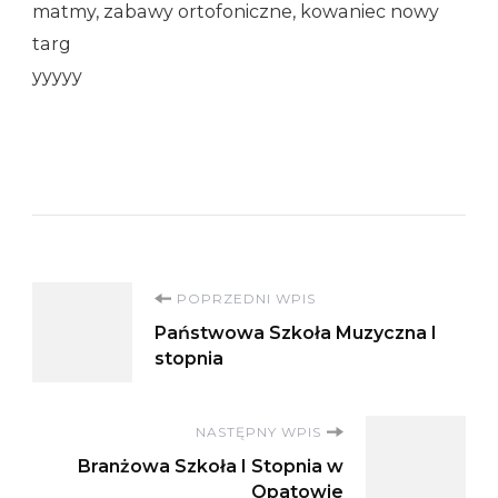
matmy, zabawy ortofoniczne, kowaniec nowy
targ
yyyyy
Nawigacja
POPRZEDNI WPIS
Państwowa Szkoła Muzyczna I
wpisu
stopnia
NASTĘPNY WPIS
Branżowa Szkoła I Stopnia w
Opatowie