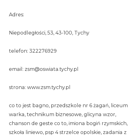
Adres:
Niepodległości, 53, 43-100, Tychy
telefon: 322276929
email: zsm@oswiata.tychy.pl
strona: www.zsm.tychy.pl
co to jest bagno, przedszkole nr 6 żagań, liceum
warka, technikum biznesowe, glicyna wzor,
chanson de geste co to, imiona bogiń rzymskich,
szkoła liniewo, psp 4 strzelce opolskie, zadania z