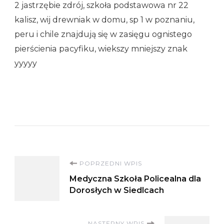
2 jastrzębie zdrój, szkoła podstawowa nr 22
kalisz, wij drewniak w domu, sp 1 w poznaniu,
peru i chile znajdują się w zasięgu ognistego
pierścienia pacyfiku, wiekszy mniejszy znak
yyyyy
Nawigacja
POPRZEDNI WPIS
Medyczna Szkoła Policealna dla
wpisu
Dorosłych w Siedlcach
NASTĘPNY WPIS