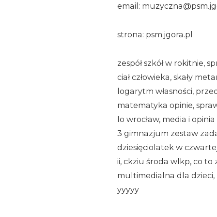
email: muzyczna@psm.jgo
strona: psm.jgora.pl
zespół szkół w rokitnie,
ciał człowieka, skały met
logarytm własności, prze
matematyka opinie, spraw
lo wrocław, media i opini
3 gimnazjum zestaw zada
dziesięciolatek w czwarte
ii, ckziu środa wlkp, co to
multimedialna dla dzieci,
yyyyy