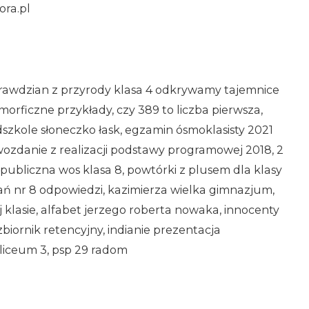
ra.pl
 sprawdzian z przyrody klasa 4 odkrywamy tajemnice
amorficzne przykłady, czy 389 to liczba pierwsza,
dszkole słoneczko łask, egzamin ósmoklasisty 2021
ozdanie z realizacji podstawy programowej 2018, 2
a publiczna wos klasa 8, powtórki z plusem dla klasy
ń nr 8 odpowiedzi, kazimierza wielka gimnazjum,
j klasie, alfabet jerzego roberta nowaka, innocenty
 zbiornik retencyjny, indianie prezentacja
 liceum 3, psp 29 radom