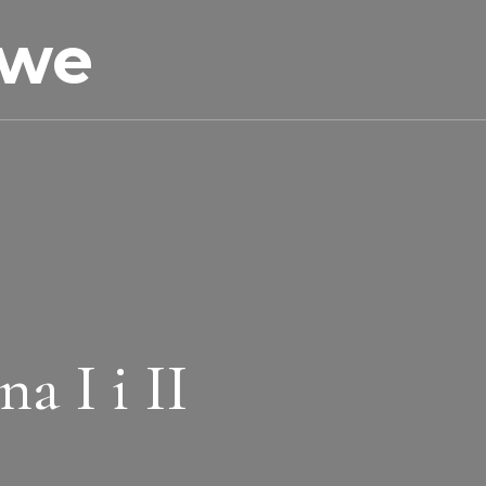
owe
 I i II