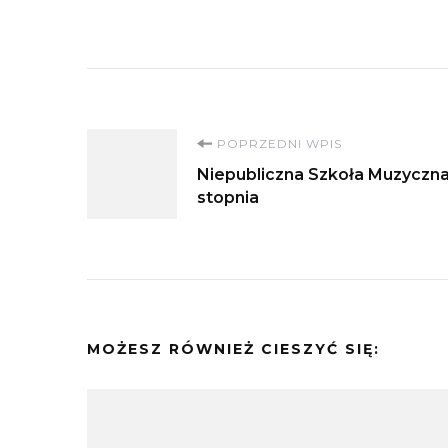
Nawigacja
POPRZEDNI WPIS
Niepubliczna Szkoła Muzyczna
wpisu
stopnia
MOŻESZ RÓWNIEŻ CIESZYĆ SIĘ: