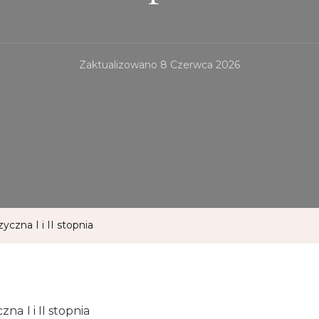
Zaktualizowano
8 Czerwca 2026
zna I i II stopnia
a I i II stopnia