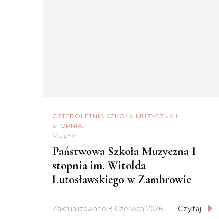
CZTEROLETNIA SZKOŁA MUZYCZNA I
STOPNIA
MUZYK
Państwowa Szkoła Muzyczna I
stopnia im. Witolda
Lutosławskiego w Zambrowie
Zaktualizowano
8 Czerwca 2026
Czytaj