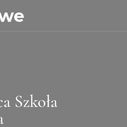
owe
a Szkoła
a