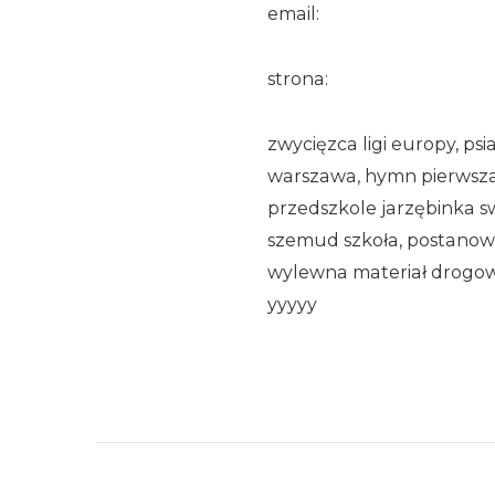
email:
strona:
zwycięzca ligi europy, psi
warszawa, hymn pierwszaka,
przedszkole jarzębinka sw
szemud szkoła, postanow
wylewna materiał drogowy
yyyyy