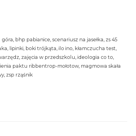
a góra, bhp pabianice, scenariusz na jasełka, zs 45
 lipinki, boki trójkąta, ilo ino, kłamczucha test,
arzędz, zajęcia w przedszkolu, ideologia co to,
ienia paktu ribbentrop-mołotow, magmowa skała
, zsp rząśnik