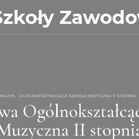
Szkoły Zawod
MUZYK
OGÓLNOKSZTAŁCĄCA SZKOŁA MUZYCZNA II STOPNIA
wa Ogólnokształcąc
Muzyczna II stopni