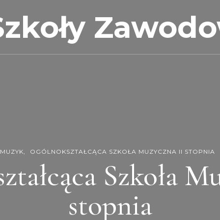
Szkoły Zawod
MUZYK
OGÓLNOKSZTAŁCĄCA SZKOŁA MUZYCZNA II STOPNIA
ztałcąca Szkoła Mu
stopnia