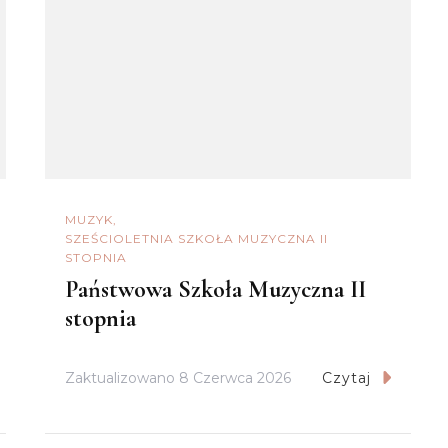
MUZYK
SZEŚCIOLETNIA SZKOŁA MUZYCZNA II
STOPNIA
Państwowa Szkoła Muzyczna II
stopnia
Zaktualizowano
8 Czerwca 2026
Czytaj