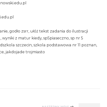
nowski.edu.pl
.edu.pl
, godło zsrr, ułóż tekst zadania do ilustracji
a, wyniki z matur kiedy, sp5piaseczno, sp nr 5
edszkola szczecin, szkola podstawowa nr 11 poznan,
ce, jakdojade trojmiasto
NASTĘPNY WPIS