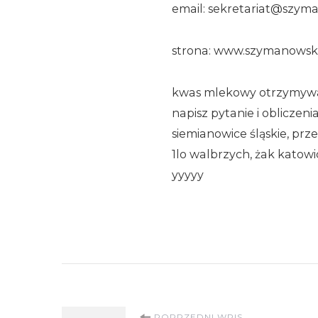
email: sekretariat@szyma
strona: www.szymanowski
kwas mlekowy otrzymywanie
napisz pytanie i obliczeni
siemianowice śląskie, prz
1lo walbrzych, żak katowi
yyyyy
POPRZEDNI WPIS