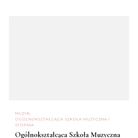
MUZYK
OGÓLNOKSZTAŁCĄCA SZKOŁA MUZYCZNA I
STOPNIA
Ogólnokształcąca Szkoła Muzyczna