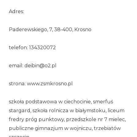
Adres:
Paderewskiego, 7, 38-400, Krosno
telefon: 134320072
email: deibin@o2.pl
strona: www.zsmkrosno.pl
szkoła podstawowa w ciechocinie, smerfuś
stargard, szkoła rolnicza w białymstoku, liceum
fredry próg punktowy, przedszkole nr 7 mielec,
publiczne gimnazjum w wojniczu, trzebiatów