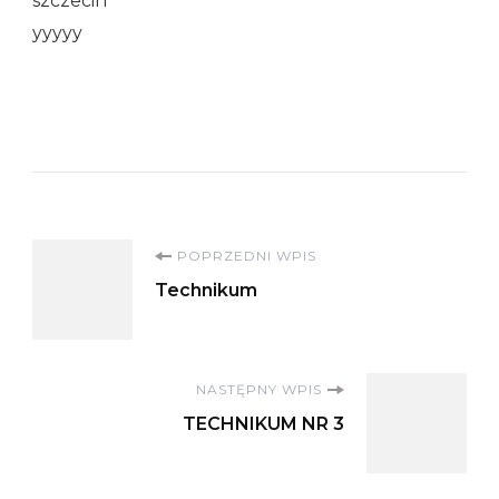
szczecin
yyyyy
Nawigacja
POPRZEDNI WPIS
Technikum
wpisu
NASTĘPNY WPIS
TECHNIKUM NR 3