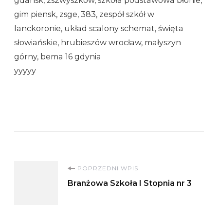
gdansk, zs2wyszkow, szkoła podstawowa błonie,
gim piensk, zsge, 383, zespół szkół w
lanckoronie, układ scalony schemat, święta
słowiańskie, hrubieszów wrocław, małyszyn
górny, bema 16 gdynia
yyyyy
Nawigacja
POPRZEDNI WPIS
Branżowa Szkoła I Stopnia nr 3
wpisu