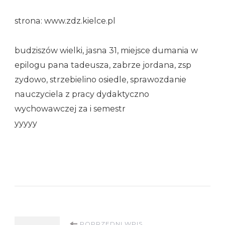
strona: www.zdz.kielce.pl
budziszów wielki, jasna 31, miejsce dumania w
epilogu pana tadeusza, zabrze jordana, zsp
zydowo, strzebielino osiedle, sprawozdanie
nauczyciela z pracy dydaktyczno
wychowawczej za i semestr
yyyyy
POPRZEDNI WPIS