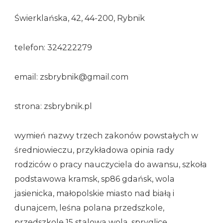
Świerklańska, 42, 44-200, Rybnik
telefon: 324222279
email: zsbrybnik@gmail.com
strona: zsbrybnik.pl
wymień nazwy trzech zakonów powstałych w
średniowieczu, przykładowa opinia rady
rodziców o pracy nauczyciela do awansu, szkoła
podstawowa kramsk, sp86 gdańsk, wola
jasienicka, małopolskie miasto nad białą i
dunajcem, leśna polana przedszkole,
przedszkole 15 stalowa wola, spryglice