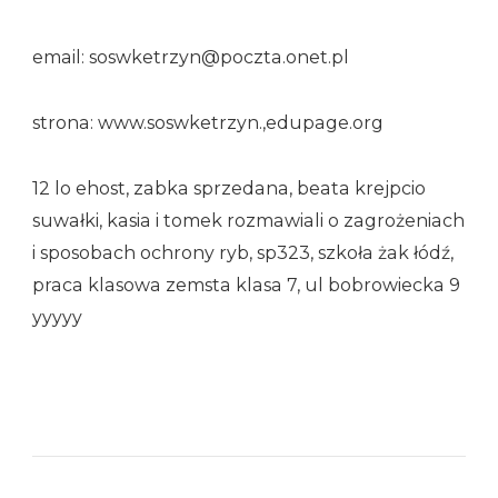
email: soswketrzyn@poczta.onet.pl
strona: www.soswketrzyn.,edupage.org
12 lo ehost, zabka sprzedana, beata krejpcio
suwałki, kasia i tomek rozmawiali o zagrożeniach
i sposobach ochrony ryb, sp323, szkoła żak łódź,
praca klasowa zemsta klasa 7, ul bobrowiecka 9
yyyyy