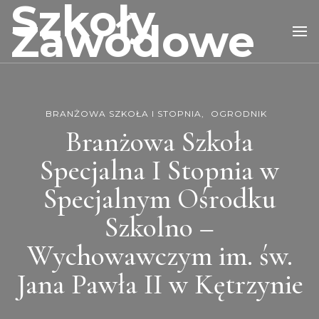
Szkoły
Zawodowe
BRANŻOWA SZKOŁA I STOPNIA
OGRODNIK
Branżowa Szkoła
Specjalna I Stopnia w
Specjalnym Ośrodku
Szkolno –
Wychowawczym im. św.
Jana Pawła II w Kętrzynie