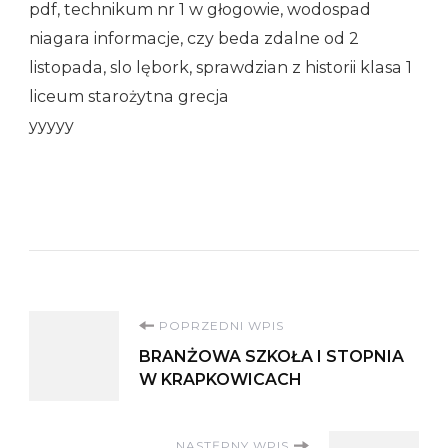
pdf, technikum nr 1 w głogowie, wodospad
niagara informacje, czy beda zdalne od 2
listopada, slo lębork, sprawdzian z historii klasa 1
liceum starożytna grecja
yyyyy
Nawigacja
POPRZEDNI WPIS
BRANŻOWA SZKOŁA I STOPNIA
wpisu
W KRAPKOWICACH
NASTĘPNY WPIS