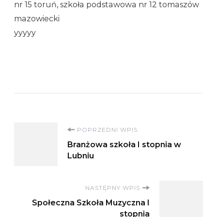
nr 15 toruń, szkoła podstawowa nr 12 tomaszów
mazowiecki
yyyyy
Nawigacja
POPRZEDNI WPIS
Branżowa szkoła I stopnia w
wpisu
Lubniu
NASTĘPNY WPIS
Społeczna Szkoła Muzyczna I
stopnia