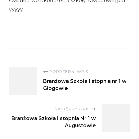
świadectwo ukończenia szkoły zawodowej pdf
yyyyy
Nawigacja
POPRZEDNI WPIS
Branżowa Szkoła I stopnia nr 1 w
wpisu
Głogowie
NASTĘPNY WPIS
Branżowa Szkoła I stopnia Nr 1 w
Augustowie