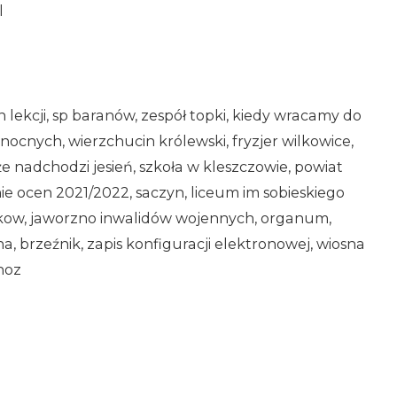
l
lekcji, sp baranów, zespół topki, kiedy wracamy do
nocnych, wierzchucin królewski, fryzjer wilkowice,
 nadchodzi jesień, szkoła w kleszczowie, powiat
ie ocen 2021/2022, saczyn, liceum im sobieskiego
akow, jaworzno inwalidów wojennych, organum,
 brzeźnik, zapis konfiguracji elektronowej, wiosna
choz