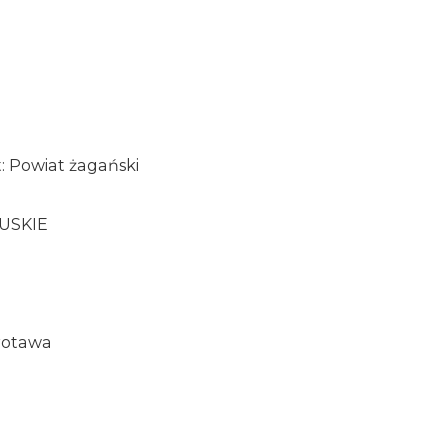
a
: Powiat żagański
USKIE
protawa