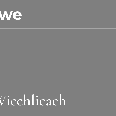
owe
Wiechlicach