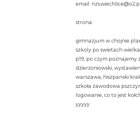
email: nzs.wiechlice@o2.p
strona:
gimnazjum w chojnie plan 
szkoly po swietach wielka
p19, po czym poznajemy że
dzierżoniowski, wystawien
warszawa, hiszpanski kr
szkoła zawodowa pszczyna,
logowanie, co to jest koł
yyyyy