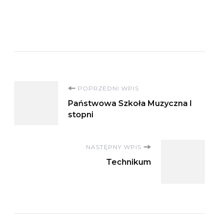
Nawigacja
POPRZEDNI WPIS
Państwowa Szkoła Muzyczna I
wpisu
stopni
NASTĘPNY WPIS
Technikum