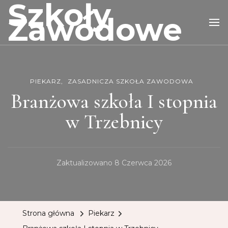
Szkoły
Zawodowe
PIEKARZ
ZASADNICZA SZKOŁA ZAWODOWA
Branżowa szkoła I stopnia
w Trzebnicy
Zaktualizowano
8 Czerwca 2026
Strona główna
Piekarz