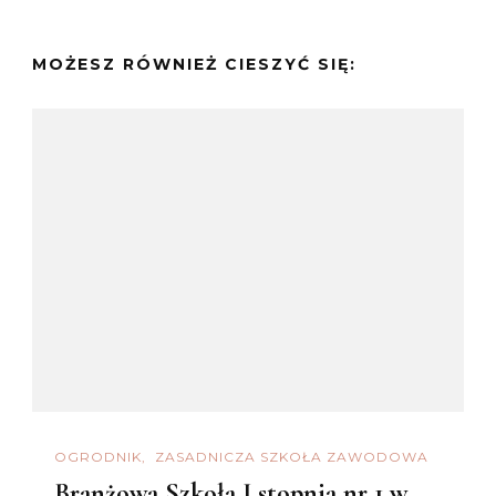
MOŻESZ RÓWNIEŻ CIESZYĆ SIĘ:
OGRODNIK
ZASADNICZA SZKOŁA ZAWODOWA
Branżowa Szkoła I stopnia nr 1 w