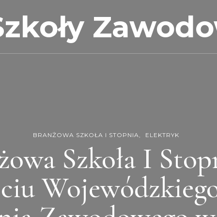
Szkoły Zawod
BRANŻOWA SZKOŁA I STOPNIA
ELEKTRYK
żowa Szkoła I Stop
ściu Wojewódzkiego
nia Zawodowego w 