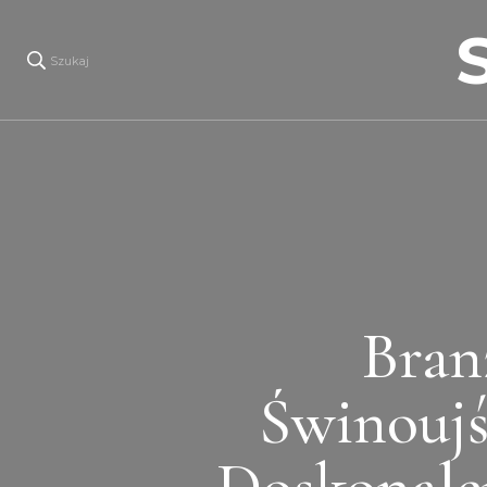
Szukaj
Bran
Świnouj
Doskonale