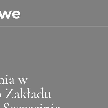
owe
nia w
 Zakładu
Szczecinie