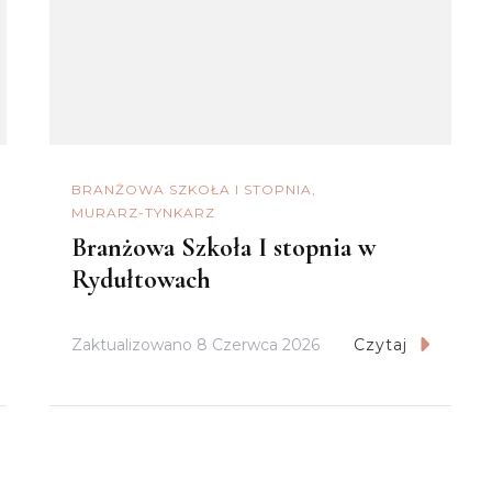
BRANŻOWA SZKOŁA I STOPNIA
MURARZ-TYNKARZ
Branżowa Szkoła I stopnia w
Rydułtowach
Zaktualizowano
8 Czerwca 2026
Czytaj