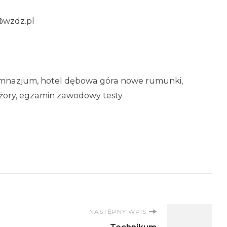
e@wzdz.pl
 gimnazjum, hotel dębowa góra nowe rumunki,
 żory, egzamin zawodowy testy
NASTĘPNY WPIS