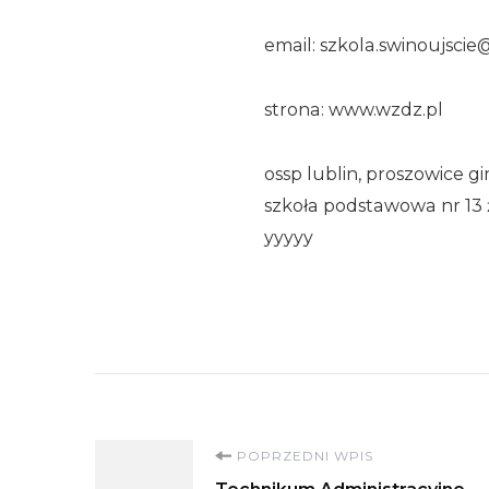
email: szkola.swinoujsci
strona: www.wzdz.pl
ossp lublin, proszowice
szkoła podstawowa nr 13
yyyyy
Nawigacja
POPRZEDNI WPIS