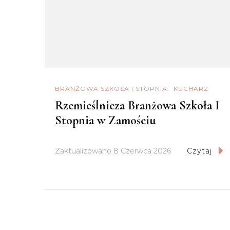
BRANŻOWA SZKOŁA I STOPNIA
KUCHARZ
Rzemieślnicza Branżowa Szkoła I
Stopnia w Zamościu
Zaktualizowano
8 Czerwca 2026
Czytaj