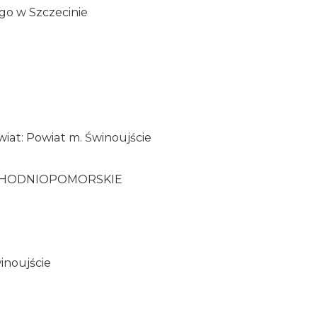
o w Szczecinie
a
iat: Powiat m. Świnoujście
ACHODNIOPOMORSKIE
inoujście