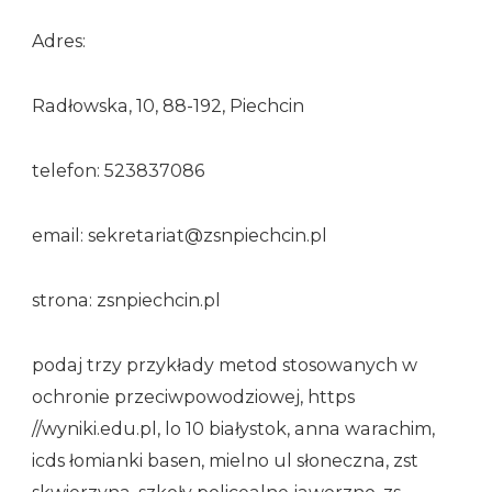
Adres:
Radłowska, 10, 88-192, Piechcin
telefon: 523837086
email: sekretariat@zsnpiechcin.pl
strona: zsnpiechcin.pl
podaj trzy przykłady metod stosowanych w
ochronie przeciwpowodziowej, https
//wyniki.edu.pl, lo 10 białystok, anna warachim,
icds łomianki basen, mielno ul słoneczna, zst