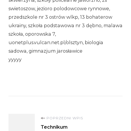
skwierzyna, szkoły policealne jaworzno, zs
swietoszow, jezioro polodowcowe rynnowe,
przedszkole nr 3 ostrów wlkp, 13 bohaterow
ukrainy, szkoła podstawowa nr 3 dębno, malawa
szkoła, oporowska 7,
uonetplus.vulcan.net.pl/olsztyn, biologia
sadowa, gimnazjum jarosławice
yyyyy
Nawigacja
POPRZEDNI WPIS
Technikum