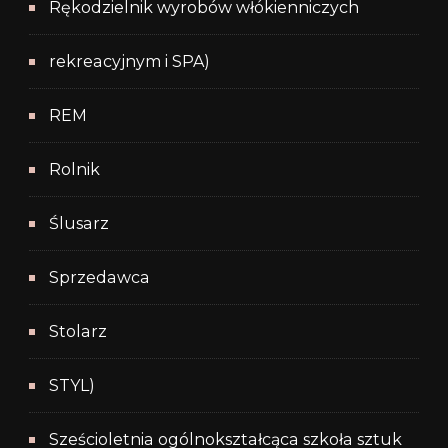
Rękodzielnik wyrobów włókienniczych
rekreacyjnym i SPA)
REM
Rolnik
Ślusarz
Sprzedawca
Stolarz
STYL)
Sześcioletnia ogólnokształcąca szkoła sztuk