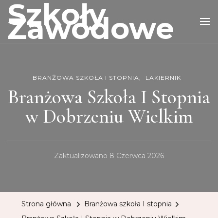
Szkoły
Zawodowe
BRANŻOWA SZKOŁA I STOPNIA
LAKIERNIK
Branżowa Szkoła I Stopnia
w Dobrzeniu Wielkim
Zaktualizowano
8 Czerwca 2026
Strona główna
Branżowa szkoła I stopnia