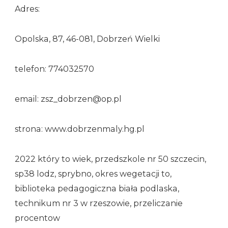
Adres:
Opolska, 87, 46-081, Dobrzeń Wielki
telefon: 774032570
email: zsz_dobrzen@op.pl
strona: www.dobrzenmaly.hg.pl
2022 który to wiek, przedszkole nr 50 szczecin,
sp38 lodz, sprybno, okres wegetacji to,
biblioteka pedagogiczna biała podlaska,
technikum nr 3 w rzeszowie, przeliczanie
procentow