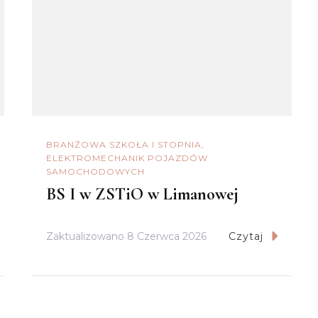
BRANŻOWA SZKOŁA I STOPNIA
ELEKTROMECHANIK POJAZDÓW
SAMOCHODOWYCH
BS I w ZSTiO w Limanowej
Zaktualizowano
8 Czerwca 2026
Czytaj