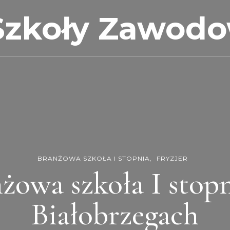
Szkoły Zawod
BRANŻOWA SZKOŁA I STOPNIA
FRYZJER
żowa szkoła I stop
Białobrzegach