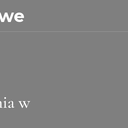
owe
nia w