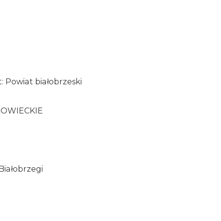
a
: Powiat białobrzeski
ZOWIECKIE
Białobrzegi