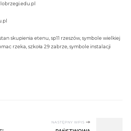
lobrzegi.edu.pl
u.pl
stan skupienia etenu, sp11 rzeszów, symbole wielkiej
mac rzeka, szkoła 29 zabrze, symbole instalacji
NASTĘPNY WPIS