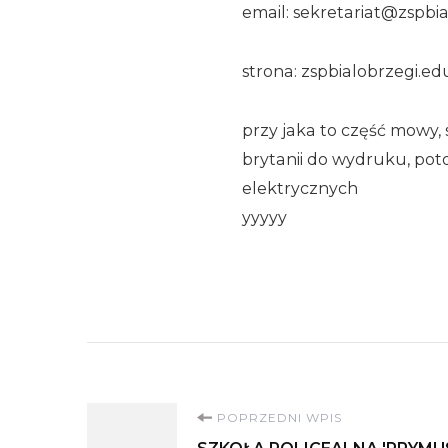
email: sekretariat@zspbia
strona: zspbialobrzegi.ed
przy jaka to część mowy, 
brytanii do wydruku, poto
elektrycznych
yyyyy
Nawigacja
POPRZEDNI WPIS