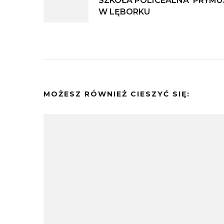
SZKOŁA POLICEALNA 'PRYMU
wpisu
W LĘBORKU
MOŻESZ RÓWNIEŻ CIESZYĆ SIĘ: