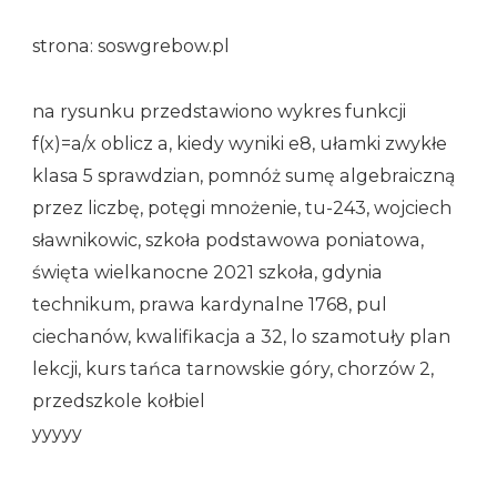
strona: soswgrebow.pl
na rysunku przedstawiono wykres funkcji
f(x)=a/x oblicz a, kiedy wyniki e8, ułamki zwykłe
klasa 5 sprawdzian, pomnóż sumę algebraiczną
przez liczbę, potęgi mnożenie, tu-243, wojciech
sławnikowic, szkoła podstawowa poniatowa,
święta wielkanocne 2021 szkoła, gdynia
technikum, prawa kardynalne 1768, pul
ciechanów, kwalifikacja a 32, lo szamotuły plan
lekcji, kurs tańca tarnowskie góry, chorzów 2,
przedszkole kołbiel
yyyyy