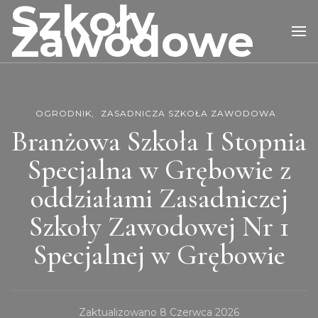
Szkoły
Zawodowe
OGRODNIK
ZASADNICZA SZKOŁA ZAWODOWA
Branżowa Szkoła I Stopnia
Specjalna w Grębowie z
oddziałami Zasadniczej
Szkoły Zawodowej Nr 1
Specjalnej w Grębowie
Zaktualizowano
8 Czerwca 2026