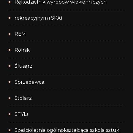
Rękodzielnik wyrobów włókienniczych
rekreacyjnym i SPA)
REM
Rolnik
Ślusarz
Sprzedawca
Stolarz
STYL)
Sześcioletnia ogólnokształcąca szkoła sztuk