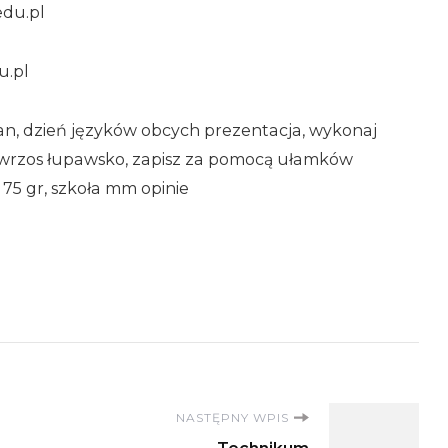
edu.pl
u.pl
an, dzień języków obcych prezentacja, wykonaj
ek wrzos łupawsko, zapisz za pomocą ułamków
h 75 gr, szkoła mm opinie
NASTĘPNY WPIS