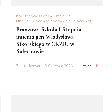
BRANŻOWA SZKOŁA I STOPNIA
MECHANIK POJAZDÓW SAMOCHODOWYCH
Branżowa Szkoła I Stopnia
imienia gen Władysława
Sikorskiego w CKZiU w
Sulechowie
Zaktualizowano
8 Czerwca 2026
Czytaj