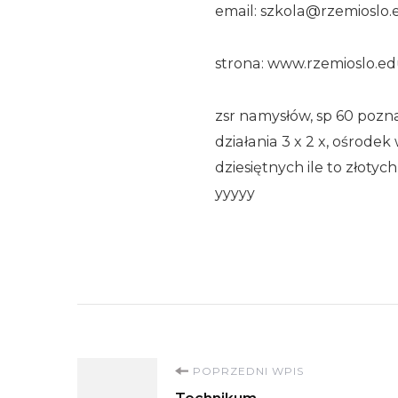
email: szkola@rzemioslo.
strona: www.rzemioslo.ed
zsr namysłów, sp 60 pozn
działania 3 x 2 x, ośrod
dziesiętnych ile to złotyc
yyyyy
Nawigacja
POPRZEDNI WPIS