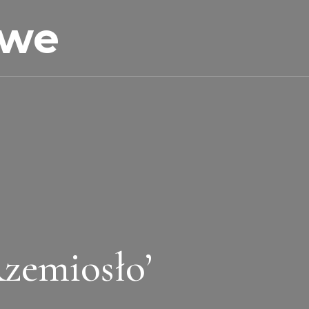
owe
Rzemiosło’