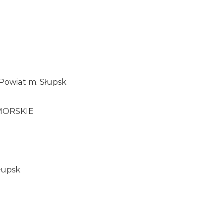
a
 Powiat m. Słupsk
MORSKIE
Słupsk