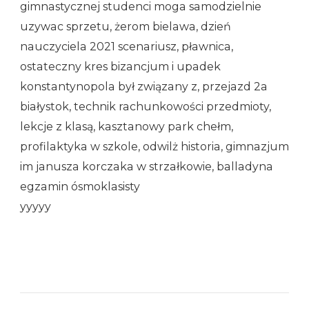
gimnastycznej studenci moga samodzielnie
uzywac sprzetu, żerom bielawa, dzień
nauczyciela 2021 scenariusz, pławnica,
ostateczny kres bizancjum i upadek
konstantynopola był związany z, przejazd 2a
białystok, technik rachunkowości przedmioty,
lekcje z klasą, kasztanowy park chełm,
profilaktyka w szkole, odwilż historia, gimnazjum
im janusza korczaka w strzałkowie, balladyna
egzamin ósmoklasisty
yyyyy