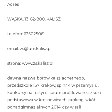
Adres:
WĄSKA, 13, 62-800, KALISZ
telefon: 625025061
email: zs@um.kalisz.pl
strona: www.zs.kalisz.pl
dawna nazwa borowika szlachetnego,
przedszkole 137 kraków, sp nr 4 w przemyślu,
konkursy na festyn, liceum profilowane, szkoła
podstawowa w krosnowicach, ranking szkół
ponadgimnazjalnych 2014, czy w sali