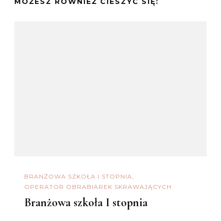
MOŻESZ RÓWNIEŻ CIESZYĆ SIĘ:
BRANŻOWA SZKOŁA I STOPNIA
OPERATOR OBRABIAREK SKRAWAJĄCYCH
Branżowa szkoła I stopnia